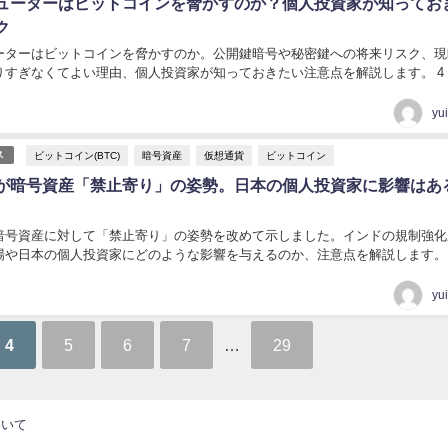
ューターはビットコインを脅かすのか？個人投資家が知ってお
ク
ーターはビットコインを脅かすのか。公開鍵暗号や秘密鍵への将来リスク、現
りすぎなくてよい理由、個人投資家が知っておきたい注意点を解説します。 4
yu
ビットコイン(BTC)
暗号資産
仮想通貨
ビットコイン
ス
が暗号資産「禁止寄り」の姿勢。日本の個人投資家に影響はあ
暗号資産に対して「禁止寄り」の姿勢を改めて示しました。インドの規制強化
場や日本の個人投資家にどのような影響を与えるのか、注意点を解説します。 
yu
4
5
6
7
…
29
ついて