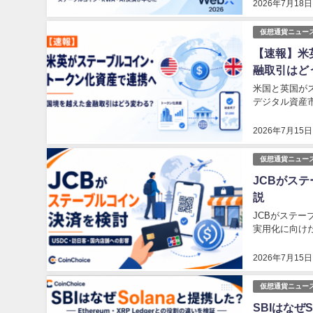
2026年7月18日
仮想通貨ニュー
【速報】米
融取引はど
米国と英国が
デジタル資産
2026年7月15日
仮想通貨ニュー
JCBがス
説
JCBがステ
実用化に向け
2026年7月15日
仮想通貨ニュー
SBIはなぜS