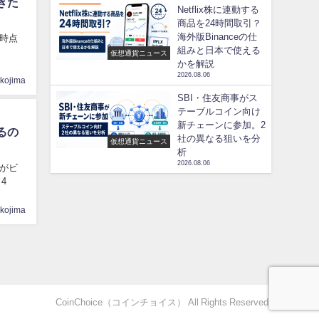
きた
Netflix株に連動する
商品を24時間取引？
海外版Binanceの仕
時点
組みと日本で使える
仮想通貨ニュース
かを解説
2026.08.06
ikojima
SBI・住友商事がス
テーブルコイン向け
新チェーンに参加。2
るの
社の異なる狙いを分
仮想通貨ニュース
析
2026.08.06
がビ
4
ikojima
CoinChoice（コインチョイス） All Rights Reserved.