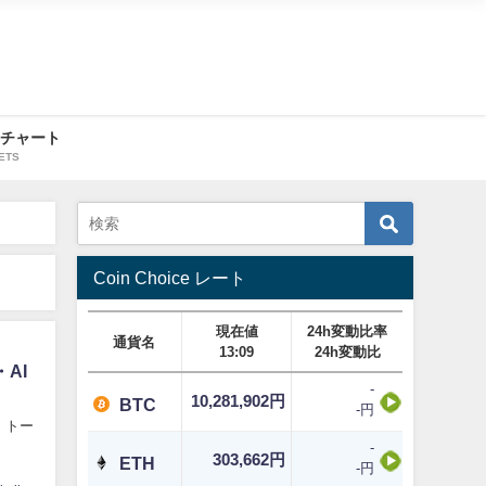
・チャート
ETS
Coin Choice レート
現在値
24h変動比率
通貨名
13:09
24h変動比
AI
-
10,281,902円
BTC
-円
、トー
-
303,662円
ETH
-円