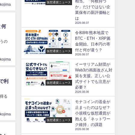
相当。「何枚持つ
仮想通貨ニュース
ikojima
か」だけではない企
業保有の新評価軸と
は
2026.08.07
と何
令和8年熊本地震で
BTC・ETH・XRP募
違うの
金開始。日本円の寄
付と何が違う？
仮想通貨ニュース
2026.08.07
ikojima
イーサリアム財団が
Web3の画面改ざん対
策を支援。正しい公
で利
式サイトでも注意が
仮想通貨ニュース
必要？
2026.08.06
得る
モナコインの送金が
止まったのはなぜ？
小規模な仮想通貨が
ikojima
抱える「ネットワー
仮想通貨ニュース
ク維持」の課題
2026.08.06