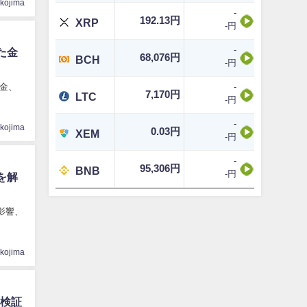
ikojima
-
192.13円
XRP
-円
-
た金
68,076円
BCH
-円
金、
-
7,170円
LTC
-円
-
ikojima
0.03円
XEM
-円
-
95,306円
BNB
-円
を解
影響、
ikojima
を検証