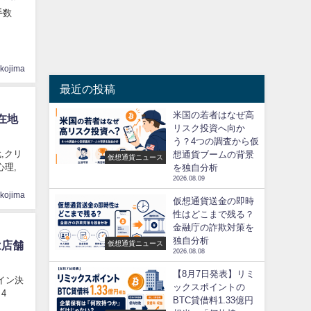
手数
ikojima
最近の投稿
米国の若者はなぜ高
在地
リスク投資へ向か
う？4つの調査から仮
代,クリ
想通貨ブームの背景
仮想通貨ニュース
心理,
を独自分析
2026.08.09
ikojima
仮想通貨送金の即時
性はどこまで残る？
金融庁の詐欺対策を
独自分析
仮想通貨ニュース
は店舗
2026.08.08
【8月7日発表】リミ
コイン決
ックスポイントの
4
BTC貸借料1.33億円