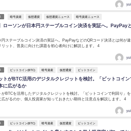
yu
暗号資産
仮想通貨
仮想通貨ニュース
暗号資産ニュース
ス
】ローソンが日本円ステーブルコイン決済を実証へ。PayPay
円ステーブルコイン決済の実証へ。PayPayなどのQRコード決済とは何が
メリット、普及に向けた課題を初心者向けに解説します。 4
yu
ビットコイン(BTC)
暗号資産
仮想通貨
ビットコイン
ス
ットがBTC活用のデジタルクレジットを検討。「ビットコイン
本に広がるか
トがBTCを活用したデジタルクレジットを検討。「ビットコインで利回り」を
に広がるのか、個人投資家が知っておきたい期待と注意点を解説します。 4
yu
ビットコイン(BTC)
暗号資産
仮想通貨
ビットコイン
ス