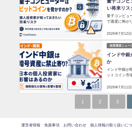
量子コンピ
い将来リス
量子コンピュ
で過度に怖が
2026年7月12日
仮想通貨ニュー
インド中銀
か
インド中銀が
ットコイン市
2026年7月11日
1
2
3
運営者情報
免責事項
お問い合わせ
個人情報の取り扱いに