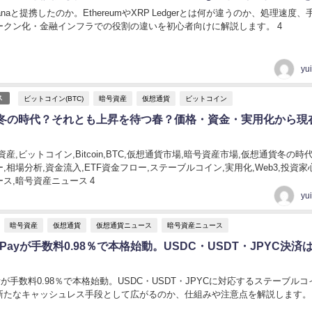
lanaと提携したのか。EthereumやXRP Ledgerとは何が違うのか、処理速度、
ークン化・金融インフラでの役割の違いを初心者向けに解説します。 4
yu
ビットコイン(BTC)
暗号資産
仮想通貨
ビットコイン
ス
冬の時代？それとも上昇を待つ春？価格・資金・実用化から現
産,ビットコイン,Bitcoin,BTC,仮想通貨市場,暗号資産市場,仮想通貨冬の時
,相場分析,資金流入,ETF資金フロー,ステーブルコイン,実用化,Web3,投資家
ス,暗号資産ニュース 4
yu
暗号資産
仮想通貨
仮想通貨ニュース
暗号資産ニュース
oin Payが手数料0.98％で本格始動。USDC・USDT・JPYC決済
in Payが手数料0.98％で本格始動。USDC・USDT・JPYCに対応するステーブル
新たなキャッシュレス手段として広がるのか、仕組みや注意点を解説します。 