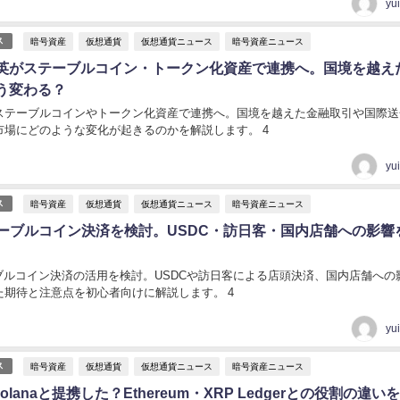
yu
暗号資産
仮想通貨
仮想通貨ニュース
暗号資産ニュース
ス
英がステーブルコイン・トークン化資産で連携へ。国境を越え
う変わる？
ステーブルコインやトークン化資産で連携へ。国境を越えた金融取引や国際送
市場にどのような変化が起きるのかを解説します。 4
yu
暗号資産
仮想通貨
仮想通貨ニュース
暗号資産ニュース
ス
テーブルコイン決済を検討。USDC・訪日客・国内店舗への影響
ーブルコイン決済の活用を検討。USDCや訪日客による店頭決済、国内店舗への
た期待と注意点を初心者向けに解説します。 4
yu
暗号資産
仮想通貨
仮想通貨ニュース
暗号資産ニュース
ス
olanaと提携した？Ethereum・XRP Ledgerとの役割の違い