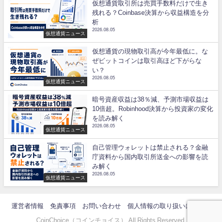
仮想通貨取引所は売買手数料だけで生き
残れる？Coinbase決算から収益構造を分
析
2026.08.05
仮想通貨ニュース
仮想通貨の現物取引高が今年最低に。な
ぜビットコインは取引高ほど下がらな
い？
2026.08.05
仮想通貨ニュース
暗号資産収益は38％減、予測市場収益は
10倍超。Robinhood決算から投資家の変化
を読み解く
2026.08.05
仮想通貨ニュース
自己管理ウォレットは禁止される？金融
庁資料から国内取引所送金への影響を読
み解く
2026.08.05
仮想通貨ニュース
運営者情報
免責事項
お問い合わせ
個人情報の取り扱いについて
CoinChoice（コインチョイス） All Rights Reserved.