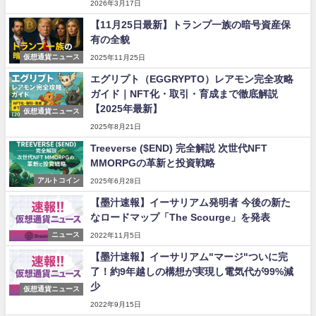
2026年3月17日
【11月25日最新】トランプ一族の暗号資産保
有の全貌
仮想通貨ニュース
2025年11月25日
エグリプト（EGGRYPTO）レアモン完全攻略
ガイド｜NFT化・取引・育成まで徹底解説
【2025年最新】
仮想通貨ニュース
2025年8月21日
Treeverse ($END) 完全解説 次世代NFT
MMORPGの革新と投資戦略
アルトコイン
2025年6月28日
【墨汁速報】イーサリアム発明者 今後の新た
なロードマップ「The Scourge」を発表
ニュース
2022年11月5日
【墨汁速報】イーサリアム"マージ"ついに完
了！約9年越しの構想が実現し電気代が99%減
少
仮想通貨ニュース
2022年9月15日