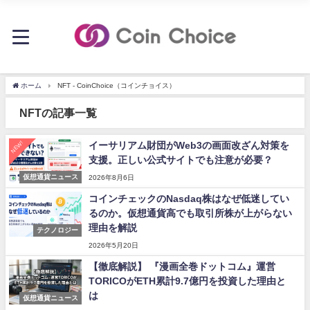
ホーム
NFT - CoinChoice（コインチョイス）
NFTの記事一覧
NEW!
イーサリアム財団がWeb3の画面改ざん対策を
支援。正しい公式サイトでも注意が必要？
仮想通貨ニュース
2026年8月6日
コインチェックのNasdaq株はなぜ低迷してい
るのか。仮想通貨高でも取引所株が上がらない
理由を解説
テクノロジー
2026年5月20日
【徹底解説】 『漫画全巻ドットコム』運営
TORICOがETH累計9.7億円を投資した理由と
は
仮想通貨ニュース