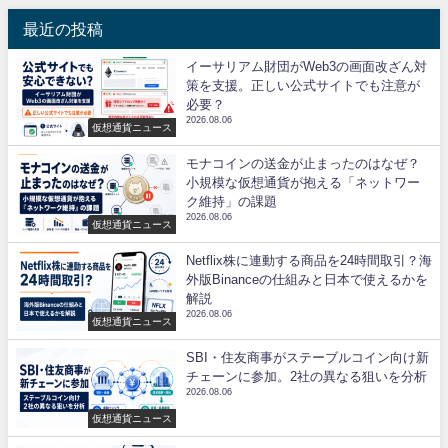
最近の投稿
イーサリアム財団がWeb3の画面改ざん対
策を支援。正しい公式サイトでも注意が
必要？
2026.08.06
仮想通貨ニュース
モナコインの送金が止まったのはなぜ？
小規模な仮想通貨が抱える「ネットワー
ク維持」の課題
2026.08.06
仮想通貨ニュース
Netflix株に連動する商品を24時間取引？海
外版Binanceの仕組みと日本で使えるかを
解説
2026.08.06
仮想通貨ニュース
SBI・住友商事がステーブルコイン向け新
チェーンに参加。2社の異なる狙いを分析
2026.08.06
仮想通貨ニュース