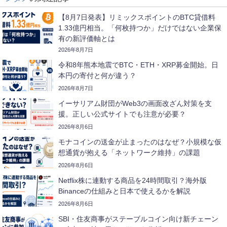
【8月7日発表】リミックスポイントのBTC貸借料
1.33億円相当。「何枚持つか」だけではない企業保
有の新評価軸とは
2026年8月7日
令和8年熊本地震でBTC・ETH・XRP募金開始。日
本円の寄付と何が違う？
2026年8月7日
イーサリアム財団がWeb3の画面改ざん対策を支
援。正しい公式サイトでも注意が必要？
2026年8月6日
モナコインの送金が止まったのはなぜ？小規模な仮
想通貨が抱える「ネットワーク維持」の課題
2026年8月6日
Netflix株に連動する商品を24時間取引？海外版
Binanceの仕組みと日本で使えるかを解説
2026年8月6日
SBI・住友商事がステーブルコイン向け新チェーン