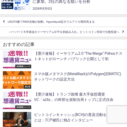
に参加。2社の異なる狙いを分析
2026年8月6日
USDT0建てRWA先物が始動。Hyperliquid拡大でエアドロ期待高まる
ハーバード大学基金がイーサリアムETFを初組み入れ。ビットコイン売却で分散投資へ
おすすめの記事
【墨汁速報】イーサリアム2.0 “The Merge” Pithosテス
トネットがローンチ パブリック公開として初
仮想通貨ニュース
スマホ版メタマスク(MetaMask)のPolygon(旧MATIC)
ネットワークの設定方法
初心者
【墨汁速報】トランプ政権 最大手仮想通貨
VC「a16z」の幹部を規制当局トップに正式任命
仮想通貨ニュース
ビットコインキャッシュ(BCH)の普及活動をする理由
とは：宍戸健氏に独占インタビュー