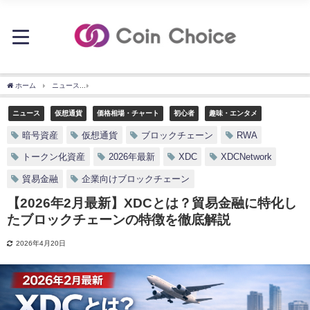
ホーム
ニュース
【2026年2月最新】XDCとは？貿易金融に特化したブロックチェー
ニュース
仮想通貨
価格相場・チャート
初心者
趣味・エンタメ
暗号資産
仮想通貨
ブロックチェーン
RWA
トークン化資産
2026年最新
XDC
XDCNetwork
貿易金融
企業向けブロックチェーン
【2026年2月最新】XDCとは？貿易金融に特化し
たブロックチェーンの特徴を徹底解説
2026年4月20日