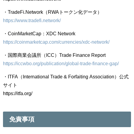
・TradeFi.Network（RWAトークン化データ）
https://www.tradefi.network/
・CoinMarketCap：XDC Network
https://coinmarketcap.com/currencies/xdc-network/
・国際商業会議所（ICC）Trade Finance Report
https://iccwbo.org/publication/global-trade-finance-gap/
・ITFA（International Trade & Forfaiting Association）公式
サイト
https://itfa.org/
免責事項