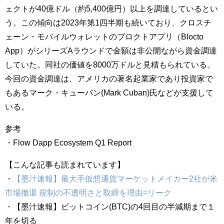
ェクトが40億ドル（約5,400億円）以上を調達しているとい
う。この傾向は2023年第1四半期も続いており、クロスチ
ェーン・モバイルウォレットのブロクトアプリ（Blocto
App）がシリーズAラウンドで金額は非公開ながら資金調達
していた。同社の価値を8000万ドルと見積もられている。
今回の資金調達は、アメリカの著名起業家であり投資家で
もあるマーク・キューバン(Mark Cuban)氏などが支援して
いる。
参考
・Flow Dapp Ecosystem Q1 Report
【こんな記事も読まれています】
・
【墨汁速報】最大手仮想通貨マーケットメイカー2社が米
市場撤退 規制の不透明さと取締を理由=リーク
・【墨汁速報】ビットコイン(BTC)の4回目の半減期まで１
年を切る