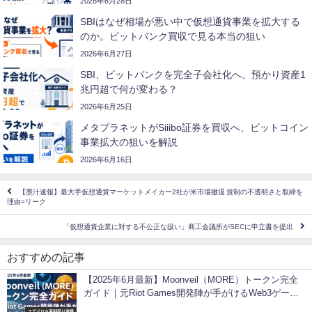
2026年6月28日
SBIはなぜ相場が悪い中で仮想通貨事業を拡大する
のか。ビットバンク買収で見る本当の狙い
2026年6月27日
SBI、ビットバンクを完全子会社化へ。預かり資産1
兆円超で何が変わる？
2026年6月25日
メタプラネットがSiiibo証券を買収へ、ビットコイン
事業拡大の狙いを解説
2026年6月16日
【墨汁速報】最大手仮想通貨マーケットメイカー2社が米市場撤退 規制の不透明さと取締を
理由=リーク
「仮想通貨企業に対する不公正な扱い」商工会議所がSECに申立書を提出
おすすめの記事
【2025年6月最新】Moonveil（MORE）トークン完全
ガイド｜元Riot Games開発陣が手がけるWeb3ゲーム
革命
エアドロ＆高利回り速報