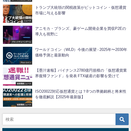
トランプ大統領の関税政策がビットコイン・仮想通貨
市場に与える影響
ニュース
アニモカ・ブランズ、豪ゲーム開発企業を買収P2Eの
導入も視野に
ブロックチェーンゲーム
ワールドコイン（WLD）今後の展望 - 2025年〜2030年
価格予測と最新動向
アルトコイン
【墨汁速報】バイナンス2780億円規模の「仮想通貨業
界復帰ファンド」を発表 FTX破産の影響を受けて
仮想通貨ニュース
ISO20022対応仮想通貨とは？8つの準拠銘柄と将来性
を徹底解説【2025年最新版】
仮想通貨ニュース