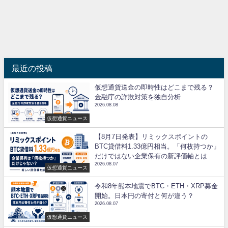
最近の投稿
仮想通貨送金の即時性はどこまで残る？
金融庁の詐欺対策を独自分析
2026.08.08
仮想通貨ニュース
【8月7日発表】リミックスポイントの
BTC貸借料1.33億円相当。「何枚持つか」
だけではない企業保有の新評価軸とは
2026.08.07
仮想通貨ニュース
令和8年熊本地震でBTC・ETH・XRP募金
開始。日本円の寄付と何が違う？
2026.08.07
仮想通貨ニュース