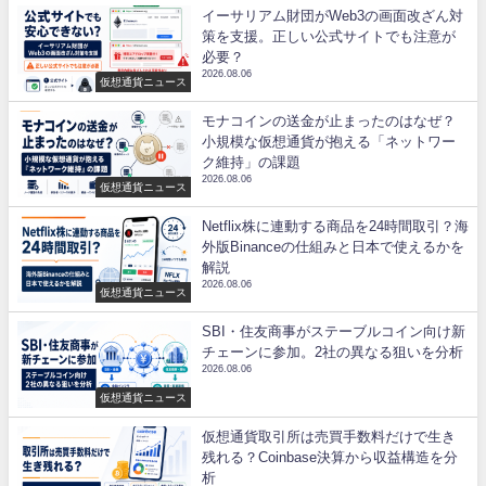
イーサリアム財団がWeb3の画面改ざん対
策を支援。正しい公式サイトでも注意が
必要？
2026.08.06
仮想通貨ニュース
モナコインの送金が止まったのはなぜ？
小規模な仮想通貨が抱える「ネットワー
ク維持」の課題
2026.08.06
仮想通貨ニュース
Netflix株に連動する商品を24時間取引？海
外版Binanceの仕組みと日本で使えるかを
解説
2026.08.06
仮想通貨ニュース
SBI・住友商事がステーブルコイン向け新
チェーンに参加。2社の異なる狙いを分析
2026.08.06
仮想通貨ニュース
仮想通貨取引所は売買手数料だけで生き
残れる？Coinbase決算から収益構造を分
析