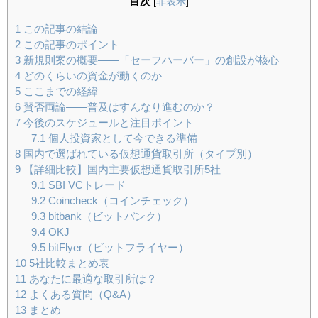
目次
[
非表示
]
1
この記事の結論
2
この記事のポイント
3
新規則案の概要——「セーフハーバー」の創設が核心
4
どのくらいの資金が動くのか
5
ここまでの経緯
6
賛否両論——普及はすんなり進むのか？
7
今後のスケジュールと注目ポイント
7.1
個人投資家として今できる準備
8
国内で選ばれている仮想通貨取引所（タイプ別）
9
【詳細比較】国内主要仮想通貨取引所5社
9.1
SBI VCトレード
9.2
Coincheck（コインチェック）
9.3
bitbank（ビットバンク）
9.4
OKJ
9.5
bitFlyer（ビットフライヤー）
10
5社比較まとめ表
11
あなたに最適な取引所は？
12
よくある質問（Q&A）
13
まとめ