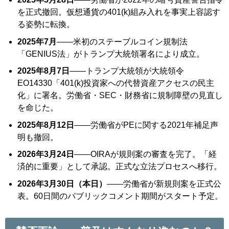
を正式撤回。仮想通貨の401(k)組み入れを事実上容認す
る姿勢に転換。
2025年7月
——米初のステーブルコイン規制法
「GENIUS法」がトランプ大統領署名により成立。
2025年8月7日
——トランプ大統領が大統領令
EO14330「401(k)投資家への代替資産アクセスの民主
化」に署名。労働省・SEC・財務省に規制障壁の見直し
を命じた。
2025年8月12日
——労働省がPEに関する2021年補足声
明も撤回。
2026年3月24日
——OIRAが規則案の審査を完了。「経
済的に重要」として承認。正式な立法プロセスへ移行。
2026年3月30日（本日）
——労働省が新規則案を正式公
表。60日間のパブリックコメント期間がスタート予定。