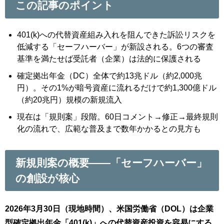
この記事のポイント
401(k)への代替資産組み入れを阻んできた訴訟リスクを
低減する「セーフハーバー」が新設される。6つの審査
基準を満たせば受託者（企業）は法的に保護される
確定拠出年金（DC）全体で約13兆ドル（約2,000兆
円）。その1%が暗号資産に流れるだけで約1,300億ドル
（約20兆円）規模の新規流入
現在は「規則案」段階。60日コメント→修正→最終規則
化の流れで、広範な普及まで数年かかるとの見方も
新規則案の概要——「セーフハーバー」
の創設が核心
2026年3月30日（現地時間）、米国労働省（DOL）は企業
型確定拠出年金「401(k)」への代替資産投資を容易にする