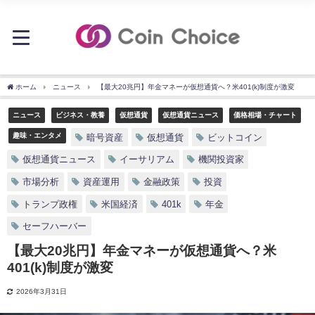
ホーム
ニュース
【最大20兆円】年金マネーが仮想通貨へ？米401(k)制度が激変
ニュース
ビジネス・教養
仮想通貨
仮想通貨ニュース
価格相場・チャート
趣味・エンタメ
暗号資産
仮想通貨
ビットコイン
仮想通貨ニュース
イーサリアム
機関投資家
市場分析
資産運用
金融政策
投資
トランプ政権
米国経済
401k
年金
セーフハーバー
【最大20兆円】年金マネーが仮想通貨へ？米
401(k)制度が激変
2026年3月31日