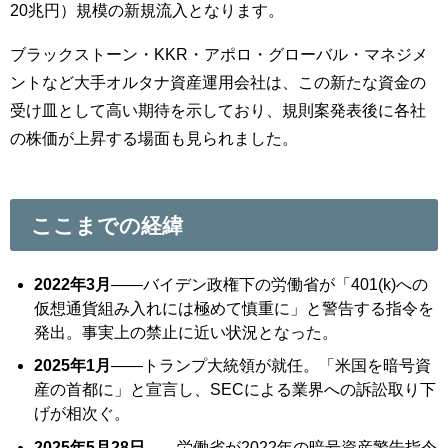
20兆円）規模の新規流入となります。
ブラックストーン・KKR・アポロ・グローバル・マネジメ
ントなど大手オルタナ資産運用会社は、この新たな資金の
受け皿として高い期待を示しており、規則案発表後に各社
の株価が上昇する場面も見られました。
ここまでの経緯
2022年3月
——バイデン政権下の労働省が「401(k)への
仮想通貨組み入れには極めて慎重に」と警告する指令を
発出。事実上の禁止に近い状況となった。
2025年1月
——トランプ大統領が就任。「米国を暗号資
産の首都に」と宣言し、SECによる業界への訴訟取り下
げが相次ぐ。
2025年5月28日
——労働省が2022年の暗号資産警告指令