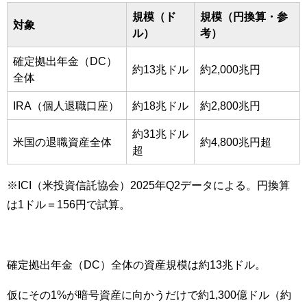
規模（ド
規模（円換算・参
対象
ル）
考）
確定拠出年金（DC）
約13兆ドル
約2,000兆円
全体
IRA（個人退職口座）
約18兆ドル
約2,800兆円
約31兆ドル
米国の退職資産全体
約4,800兆円超
超
※ICI（米投資信託協会）2025年Q2データによる。円換算
は1ドル＝156円で試算。
確定拠出年金（DC）全体の資産規模は約13兆ドル。
仮にその1%が暗号資産に向かうだけで約1,300億ドル（約