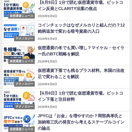
【6月9日】1分で読む仮想通貨市場。ビットコ
イン反発とCLARITY法案の焦点
仮想通貨ニュース
2026年6月9日
コインチェックはなぜメルカリと組んだの？12
銘柄追加で変わる暗号資産の入口
テクノロジー
2026年6月8日
仮想通貨の冬でも買い増し？マイケル・セイラ
ー氏のBTC戦略を解説
仮想通貨ニュース
2026年6月8日
仮想通貨下落でも残るプラス材料。米国の法改
正で変わることを解説
テクノロジー
2026年6月8日
【6月8日】1分で読む仮想通貨市場。ビットコ
イン下落と注目材料
テクノロジー
2026年6月8日
JPYCは「お金」を増やすのか？岡部典孝氏と
加納裕三氏の発言から考えるステーブルコイン
の論点
仮想通貨ニュース