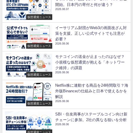
開始。日本円の寄付と何が違う？
2026.08.07
仮想通貨ニュース
イーサリアム財団がWeb3の画面改ざん対
策を支援。正しい公式サイトでも注意が
必要？
2026.08.06
仮想通貨ニュース
モナコインの送金が止まったのはなぜ？
小規模な仮想通貨が抱える「ネットワー
ク維持」の課題
2026.08.06
仮想通貨ニュース
Netflix株に連動する商品を24時間取引？海
外版Binanceの仕組みと日本で使えるかを
解説
2026.08.06
仮想通貨ニュース
SBI・住友商事がステーブルコイン向け新
チェーンに参加。2社の異なる狙いを分析
2026.08.06
仮想通貨ニュース