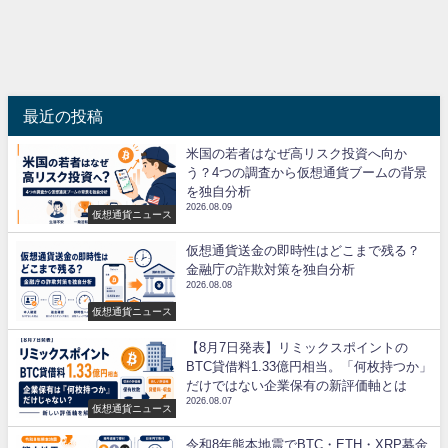
最近の投稿
米国の若者はなぜ高リスク投資へ向か
う？4つの調査から仮想通貨ブームの背景
を独自分析
2026.08.09
仮想通貨ニュース
仮想通貨送金の即時性はどこまで残る？
金融庁の詐欺対策を独自分析
2026.08.08
仮想通貨ニュース
【8月7日発表】リミックスポイントの
BTC貸借料1.33億円相当。「何枚持つか」
だけではない企業保有の新評価軸とは
2026.08.07
仮想通貨ニュース
令和8年熊本地震でBTC・ETH・XRP募金