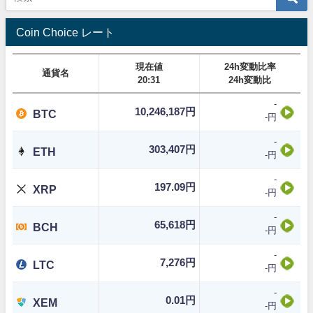
Coin Choice レート
現在値
24h変動比率
通貨名
20:31
24h変動比
-
10,246,187円
BTC
-円
-
303,407円
ETH
-円
-
197.09円
XRP
-円
-
65,618円
BCH
-円
-
7,276円
LTC
-円
-
0.01円
XEM
-円