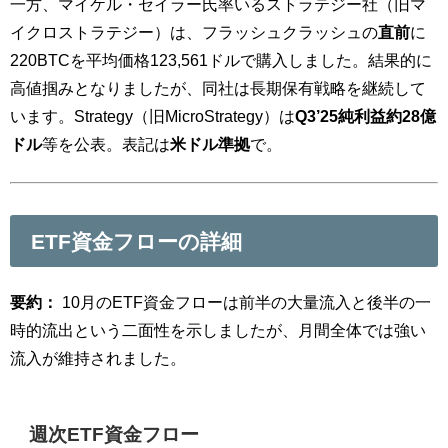
一方、マイケル・セイラー氏率いるストラテジー社（旧マ
イクロストラテジー）は、フラッシュクラッシュの
直前
に
220BTCを平均価格123,561ドルで購入しました。結果的に
高値掴みとなりましたが、同社は長期保有戦略を継続して
います。Strategy（旧MicroStrategy）は
Q3’25純利益約28億
ドル
等を公表。表記は
米ドル準拠
で。
ETF資金フローの詳細
要約：
10月のETF資金フローは前半の大量流入と後半の一
時的流出という二面性を示しましたが、月間全体では強い
流入が維持されました。
週次ETF資金フロー