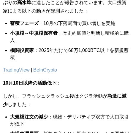
ぶりの高水準
に達したことが報告されています。大口投資
家による以下の動きが観測されました：
蓄積フェーズ
：10月の下落局面で買い増しを実施
小規模～中規模保有者
：歴史的底値と判断し積極的に購
入
機関投資家
：2025年だけで68万1,000BTC以上を新規蓄
積
TradingView
|
BeInCrypto
10月10日以降の活動低下
：
しかし、フラッシュクラッシュ後はクジラ活動が
急激に減
少
しました：
大規模注文の減少
：現物・デリバティブ双方で大口取引
が低下