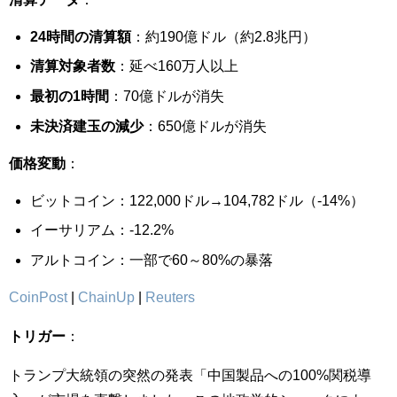
24時間の清算額
：約190億ドル（約2.8兆円）
清算対象者数
：延べ160万人以上
最初の1時間
：70億ドルが消失
未決済建玉の減少
：650億ドルが消失
価格変動
：
ビットコイン：122,000ドル→104,782ドル（-14%）
イーサリアム：-12.2%
アルトコイン：一部で60～80%の暴落
CoinPost
|
ChainUp
|
Reuters
トリガー
：
トランプ大統領の突然の発表「中国製品への100%関税導