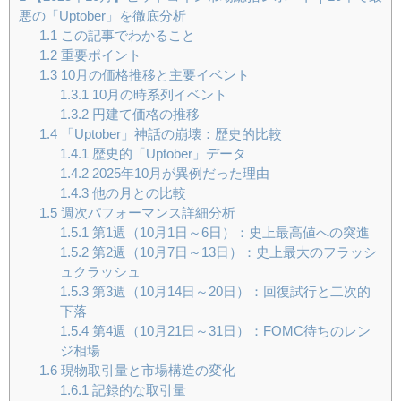
悪の「Uptober」を徹底分析
1.1
この記事でわかること
1.2
重要ポイント
1.3
10月の価格推移と主要イベント
1.3.1
10月の時系列イベント
1.3.2
円建て価格の推移
1.4
「Uptober」神話の崩壊：歴史的比較
1.4.1
歴史的「Uptober」データ
1.4.2
2025年10月が異例だった理由
1.4.3
他の月との比較
1.5
週次パフォーマンス詳細分析
1.5.1
第1週（10月1日～6日）：史上最高値への突進
1.5.2
第2週（10月7日～13日）：史上最大のフラッシ
ュクラッシュ
1.5.3
第3週（10月14日～20日）：回復試行と二次的
下落
1.5.4
第4週（10月21日～31日）：FOMC待ちのレン
ジ相場
1.6
現物取引量と市場構造の変化
1.6.1
記録的な取引量