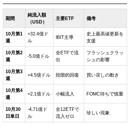
純流入額
期間
主要ETF
備考
（USD）
10月第1
+32.4億ド
史上最高値更新を
IBIT主導
週
ル
支援
10月第2
全ETFで流
フラッシュクラッ
-5.0億ドル
週
出
シュの影響
10月第3
+4.5億ドル
段階的回復
買い戻しの動き
週
10月第4
+2.1億ドル
小幅流入
FOMC待ちで慎重
週
10月30
-4.71億ド
全12ETFで
珍しい現象
日単日
ル
流入ゼロ