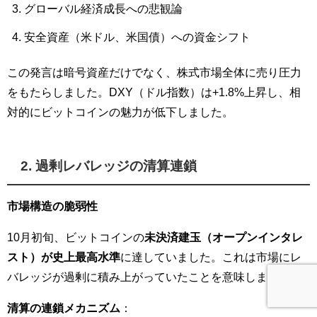
グローバル経済成長への悲観論
安全資産（米ドル、米国債）への資金シフト
この発言は暗号資産だけでなく、株式市場全体に売り圧力
をもたらしました。DXY（ドル指数）は+1.8%上昇し、相
対的にビットコインの魅力が低下しました。
2. 過剰レバレッジの清算連鎖
市場構造の脆弱性
10月初旬、ビットコインの
未決済建玉（オープンインタレ
スト）が史上最高水準
に達していました。これは市場にレ
バレッジが過剰に積み上がっていたことを意味します。
清算の連鎖メカニズム
：