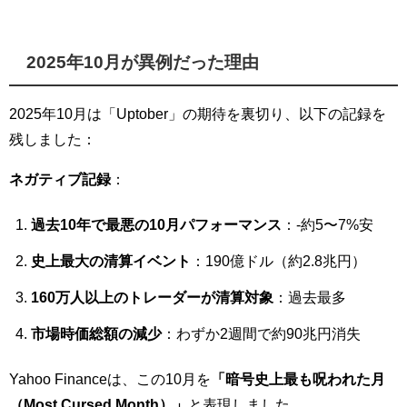
2025年10月が異例だった理由
2025年10月は「Uptober」の期待を裏切り、以下の記録を
残しました：
ネガティブ記録
：
過去10年で最悪の10月パフォーマンス
：-約5〜7%安
史上最大の清算イベント
：190億ドル（約2.8兆円）
160万人以上のトレーダーが清算対象
：過去最多
市場時価総額の減少
：わずか2週間で約90兆円消失
Yahoo Financeは、この10月を
「暗号史上最も呪われた月
（Most Cursed Month）」
と表現しました。