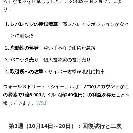
入」が市場を直撃しました。この地政学的ショックによ
り：
レバレッジの連鎖清算
：高レバレッジポジションが次々
と強制決済
流動性の蒸発
：買い手不在で価格が急落
パニック売り
：個人投資家の投げ売り
取引所への攻撃
：サイバー攻撃が混乱に拍車
ウォールストリート・ジャーナルは、
2つのアカウントがこ
の暴落で1億6,000万ドル（約240億円）の利益を得た
ことを
報じています。
WSJ
第3週（10月14日～20日）：回復試行と二次