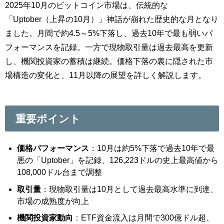
2025年10月のビットコイン市場は、伝統的な
「Uptober（上昇の10月）」神話が崩れた歴史的な月となり
ました。月間で約4.5～5%下落し、過去10年で最も弱いパ
フォーマンスを記録。一方で現物取引量は過去最高を更新
し、機関投資家の蓄積は継続。価格下落の裏に隠された市
場構造の変化と、11月以降の展望を詳しく解説します。
重要ポイント
価格パフォーマンス
：10月は約5%下落で過去10年で最
悪の「Uptober」を記録、126,223ドルの史上最高値から
108,000ドル台まで調整
取引量
：現物取引量は10月として過去最高水準に到達、
市場の成熟度が向上
機関投資家動向
：ETF資金流入は月間で300億ドル超、