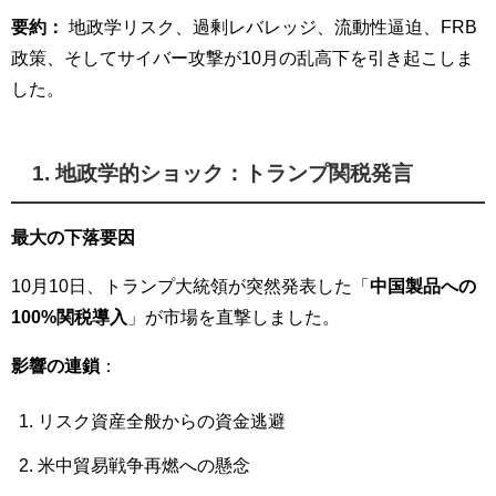
要約：
地政学リスク、過剰レバレッジ、流動性逼迫、FRB
政策、そしてサイバー攻撃が10月の乱高下を引き起こしま
した。
1. 地政学的ショック：トランプ関税発言
最大の下落要因
10月10日、トランプ大統領が突然発表した「
中国製品への
100%関税導入
」が市場を直撃しました。
影響の連鎖
：
リスク資産全般からの資金逃避
米中貿易戦争再燃への懸念