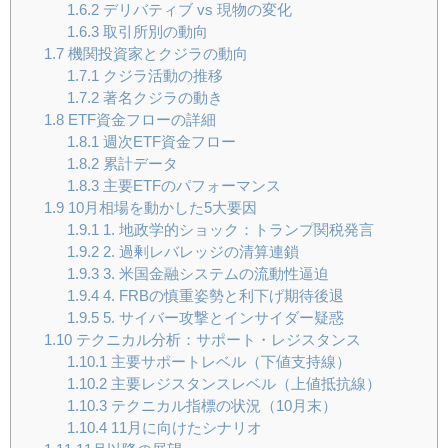
1.6.2
デリバティブ vs 現物の変化
1.6.3
取引所別の動向
1.7
機関投資家とクジラの動向
1.7.1
クジラ活動の推移
1.7.2
著名クジラの動き
1.8
ETF資金フローの詳細
1.8.1
週次ETF資金フロー
1.8.2
累計データ
1.8.3
主要ETFのパフォーマンス
1.9
10月相場を動かした5大要因
1.9.1
1. 地政学的ショック：トランプ関税発言
1.9.2
2. 過剰レバレッジの清算連鎖
1.9.3
3. 米国金融システムの流動性逼迫
1.9.4
4. FRBの慎重姿勢と利下げ期待後退
1.9.5
5. サイバー攻撃とインサイダー疑惑
1.10
テクニカル分析：サポート・レジスタンス
1.10.1
主要サポートレベル（下値支持線）
1.10.2
主要レジスタンスレベル（上値抵抗線）
1.10.3
テクニカル指標の状況（10月末）
1.10.4
11月に向けたシナリオ