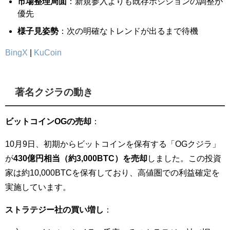
市場整理局面
：新規参入よりも既存ポジションの調整が
優先
様子見姿勢
：次の明確なトレンドが出るまで待機
BingX
|
KuCoin
著名クジラの動き
ビットコインOGの売却
：
10月9日、初期からビットコインを保有する「OGクジラ」
が
430億円相当（約3,000BTC）を売却
しました。この投資
家は約10,000BTCを保有しており、高値圏での利益確定を
実施しています。
ストラテジー社の買い増し
：