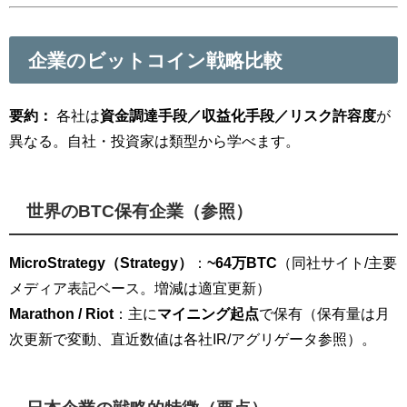
企業のビットコイン戦略比較
要約：
各社は
資金調達手段／収益化手段／リスク許容度
が
異なる。自社・投資家は類型から学べます。
世界のBTC保有企業（参照）
MicroStrategy（Strategy）
：
~64万BTC
（同社サイト/主要
メディア表記ベース。増減は適宜更新）
Marathon / Riot
：主に
マイニング起点
で保有（保有量は月
次更新で変動、直近数値は各社IR/アグリゲータ参照）。