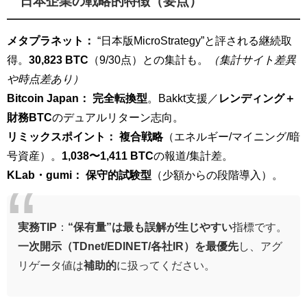
日本企業の戦略的特徴（要点）
メタプラネット：
“日本版MicroStrategy”と評される継続取
得。
30,823 BTC
（9/30点）との集計も。
（集計サイト差異
や時点差あり）
Bitcoin Japan：
完全転換型
。Bakkt支援／
レンディング＋
財務BTC
のデュアルリターン志向。
リミックスポイント：
複合戦略
（エネルギー/マイニング/暗
号資産）。
1,038〜1,411 BTC
の報道/集計差。
KLab・gumi：
保守的試験型
（少額からの段階導入）。
実務TIP
：
“保有量”は最も誤解が生じやすい
指標です。
一次開示（TDnet/EDINET/各社IR）を最優先
し、アグ
リゲータ値は
補助的
に扱ってください。