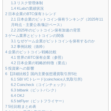
1.3
リスク管理体制
1.4
KLabの業績状況
2
日本企業のBTC保有トレンド
2.1
日本企業のビットコイン保有ランキング（2025年11
月時点・主要公表/集計ベース）
2.2
2025年のビットコイン保有加速の背景
3
ゲーム業界とビットコインの関係
3.1
なぜゲーム企業がビットコインを保有するのか
3.2
事例比較（抜粋）
4
企業のビットコイン戦略比較
4.1
世界のBTC保有企業（参照）
4.2
日本企業の戦略的特徴（要点）
5
投資家への影響
6
【詳細比較】国内主要仮想通貨取引所5社
6.1
SBI VCトレード(coinchoice人気取引所)
6.2
Coincheck（コインチェック）
6.3
bitbank（ビットバンク）
6.4
OKJ
6.5
bitFlyer（ビットフライヤー）
7
5社比較まとめ表