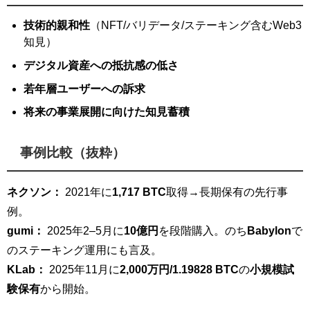
技術的親和性
（NFT/バリデータ/ステーキング含むWeb3
知見）
デジタル資産への抵抗感の低さ
若年層ユーザーへの訴求
将来の事業展開に向けた知見蓄積
事例比較（抜粋）
ネクソン：
2021年に
1,717 BTC
取得→長期保有の先行事
例。
gumi：
2025年2–5月に
10億円
を段階購入。のち
Babylon
で
のステーキング運用にも言及。
KLab：
2025年11月に
2,000万円/1.19828 BTC
の
小規模試
験保有
から開始。