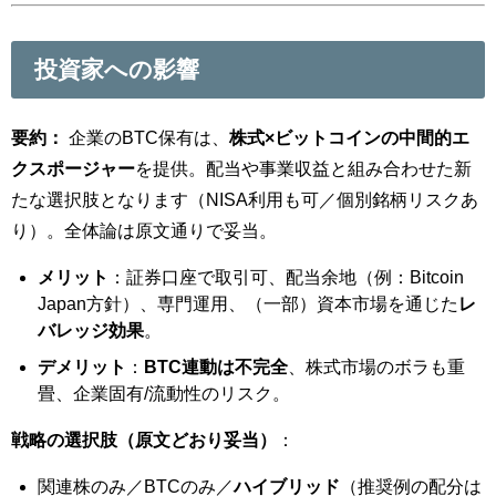
投資家への影響
要約：
企業のBTC保有は、
株式×ビットコインの中間的エ
クスポージャー
を提供。配当や事業収益と組み合わせた新
たな選択肢となります（NISA利用も可／個別銘柄リスクあ
り）。全体論は原文通りで妥当。
メリット
：証券口座で取引可、配当余地（例：Bitcoin
Japan方針）、専門運用、（一部）資本市場を通じた
レ
バレッジ効果
。
デメリット
：
BTC連動は不完全
、株式市場のボラも重
畳、企業固有/流動性のリスク。
戦略の選択肢（原文どおり妥当）
：
関連株のみ／BTCのみ／
ハイブリッド
（推奨例の配分は