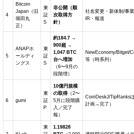
Bitcoin
東
非公開（順
Japan（旧
社名変更・新体制/事
4
証
次取得方
堀田丸
IR・報道
S
針）
正）
約184.7 →
900超 →
ANAPホ
東
1,047 BTC
NewEconomy/Bitget/C
5
ールディ
証
台へ増加
等（時系列）
ングス
S
（6〜9月の
段階増）
10億円規模
東
の取得
（2〜
CoinDeskJ/TipRan
6
gumi
証
5月に段階購
計画→完了）
P
入／完了
報）
東
1.19828
7
KLab
証
BTC
（2,000
適時開示PDF/業界メ