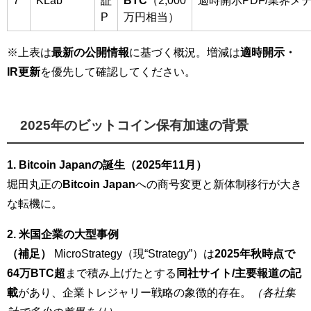
P
万円相当）
※上表は
最新の公開情報
に基づく概況。増減は
適時開示・
IR更新
を優先して確認してください。
2025年のビットコイン保有加速の背景
1. Bitcoin Japanの誕生（2025年11月）
堀田丸正の
Bitcoin Japan
への商号変更と新体制移行が大き
な転機に。
2. 米国企業の大型事例
（補足）
MicroStrategy（現“Strategy”）は
2025年秋時点で
64万BTC超
まで積み上げたとする
同社サイト/主要報道の記
載
があり、企業トレジャリー戦略の象徴的存在。
（各社集