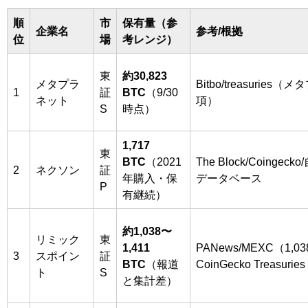
順
市
保有量（参
企業名
参考/根拠
位
場
考レンジ）
東
約30,823
メタプラ
Bitbo/treasuries
1
証
BTC
（9/30
ネット
項）
S
時点）
1,717
東
BTC
（2021
The Block/Coingec
2
ネクソン
証
年購入・保
データベース
P
有継続）
約1,038〜
リミック
東
1,411
PANews/MEXC（1,0
3
スポイン
証
BTC
（報道
CoinGecko Treasurie
ト
S
と集計差）