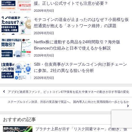
援。正しい公式サイトでも注意が必要？
2026年8月6日
モナコインの送金が止まったのはなぜ？小規模な仮
想通貨が抱える「ネットワーク維持」の課題
2026年8月6日
Netflix株に連動する商品を24時間取引？海外版
Binanceの仕組みと日本で使えるかを解説
2026年8月6日
SBI・住友商事がステーブルコイン向け新チェーン
に参加。2社の異なる狙いを分析
2026年8月6日
アブダビ政府系ファンド、ビットコインETF保有を拡大 中東マネーの動きが示す市場の変化
ステーブルコイン決済、渋谷の実店舗で実証へ。 国内導入に向けた実用段階の一歩となるか
おすすめの記事
プラチナ上昇が示す「リスク回避マネー」の動き。仮