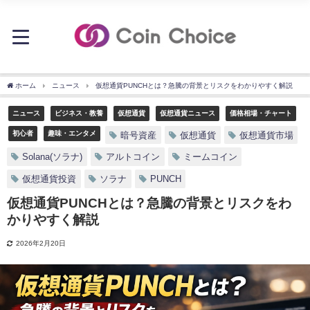
ホーム
ニュース
仮想通貨PUNCHとは？急騰の背景とリスクをわかりやすく解説
ニュース
ビジネス・教養
仮想通貨
仮想通貨ニュース
価格相場・チャート
初心者
趣味・エンタメ
暗号資産
仮想通貨
仮想通貨市場
Solana(ソラナ)
アルトコイン
ミームコイン
仮想通貨投資
ソラナ
PUNCH
仮想通貨PUNCHとは？急騰の背景とリスクをわ
かりやすく解説
2026年2月20日