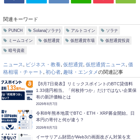
関連キーワード
PUNCH
Solana(ソラナ)
アルトコイン
ソラナ
ミームコイン
仮想通貨
仮想通貨市場
仮想通貨投資
暗号資産
ニュース
,
ビジネス・教養
,
仮想通貨
,
仮想通貨ニュース
,
価
格相場・チャート
,
初心者
,
趣味・エンタメ
の関連記事
【8月7日発表】リミックスポイントのBTC貸借料
1.33億円相当。「何枚持つか」だけではない企業保
有の新評価軸とは
2026年8月7日
令和8年熊本地震でBTC・ETH・XRP募金開始。日
本円の寄付と何が違う？
2026年8月7日
イーサリアム財団がWeb3の画面改ざん対策を支