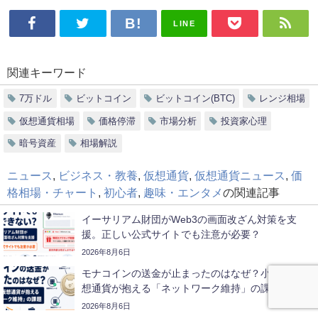
LINE
関連キーワード
7万ドル
ビットコイン
ビットコイン(BTC)
レンジ相場
仮想通貨相場
価格停滞
市場分析
投資家心理
暗号資産
相場解説
ニュース
,
ビジネス・教養
,
仮想通貨
,
仮想通貨ニュース
,
価
格相場・チャート
,
初心者
,
趣味・エンタメ
の関連記事
イーサリアム財団がWeb3の画面改ざん対策を支
援。正しい公式サイトでも注意が必要？
2026年8月6日
モナコインの送金が止まったのはなぜ？小規模な仮
想通貨が抱える「ネットワーク維持」の課題
2026年8月6日