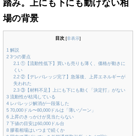
踏み。上にも下にも動けない相
場の背景
目次
[
非表示
]
1
解説
2
3つの要点
2.1
①【流動性低下】買いも売りも薄く、価格が動きに
くい
2.2
②【デレバレッジ完了】急落後、上昇エネルギーが
失われた
2.3
③【材料不足】上にも下にも動く「決定打」がない
3
流動性が枯渇している
4
レバレッジ解消が一段落した
5
70,000ドル〜80,000ドルは「薄いゾーン」
6
上昇のきっかけが見当たらない
7
下値の目安は60,000ドル台
8
膠着相場はいつまで続くか