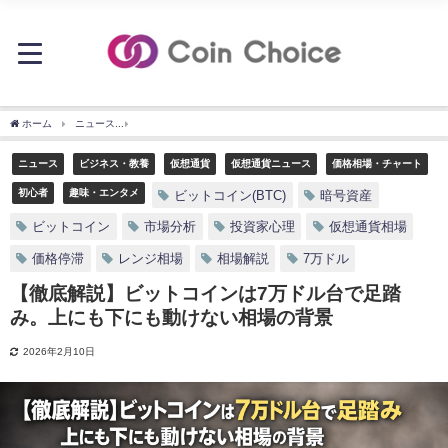
ホーム
ニュース
【徹底解説】ビットコインは7万ドル台で足踏み。上にも下にも動け
ニュース
ビジネス・教養
仮想通貨
仮想通貨ニュース
価格相場・チャート
初心者
趣味・エンタメ
ビットコイン(BTC)
暗号資産
ビットコイン
市場分析
投資家心理
仮想通貨相場
価格停滞
レンジ相場
相場解説
7万ドル
【徹底解説】ビットコインは7万ドル台で足踏
み。上にも下にも動けない相場の背景
2026年2月10日