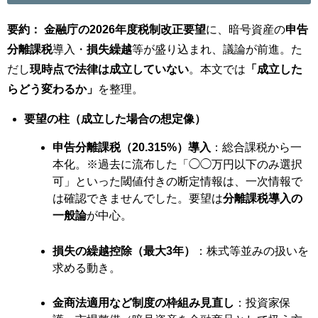
要約：
金融庁の2026年度税制改正要望
に、暗号資産の
申告
分離課税
導入・
損失繰越
等が盛り込まれ、議論が前進。た
だし
現時点で法律は成立していない
。本文では
「成立した
らどう変わるか」
を整理。
要望の柱（成立した場合の想定像）
申告分離課税（20.315%）導入
：総合課税から一
本化。※過去に流布した「◯◯万円以下のみ選択
可」といった閾値付きの断定情報は、一次情報で
は確認できませんでした。要望は
分離課税導入の
一般論
が中心。
損失の繰越控除（最大3年）
：株式等並みの扱いを
求める動き。
金商法適用など制度の枠組み見直し
：投資家保