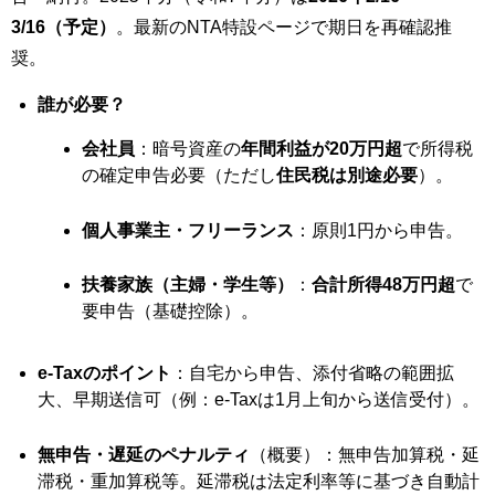
3/16（予定）
。最新のNTA特設ページで期日を再確認推
奨。
誰が必要？
会社員
：暗号資産の
年間利益が20万円超
で所得税
の確定申告必要（ただし
住民税は別途必要
）。
個人事業主・フリーランス
：原則1円から申告。
扶養家族（主婦・学生等）
：
合計所得48万円超
で
要申告（基礎控除）。
e-Taxのポイント
：自宅から申告、添付省略の範囲拡
大、早期送信可（例：e-Taxは1月上旬から送信受付）。
無申告・遅延のペナルティ
（概要）：無申告加算税・延
滞税・重加算税等。延滞税は法定利率等に基づき自動計