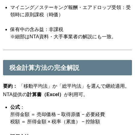
マイニング／ステーキング報酬・エアドロップ受領：受
領時に原則課税（時価）
保有中の含み益：非課税
※細部はNTA資料・大手事業者の解説にも一致。
税金計算方法の完全解説
要約：
「移動平均法」か「総平均法」を選んで継続適用。
NTA提供の
計算書（Excel）
が利用可。
公式
：
所得金額 ＝ 売却価格 − 取得原価 − 必要経費
税額 ＝ 所得金額 × 税率（累進） − 控除額