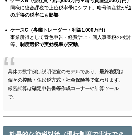
ケースB（会社員・給与600万円＋暗号資産益500万円）
同様に総合課税で上位税率帯にシフト。暗号資産益が
他
の所得の税率にも影響
。
ケースC（専業トレーダー・利益1,000万円）
事業所得として青色申告・経費計上・個人事業税の検討
等、
制度選択で実効税率が変動
。
具体の数字例は説明便宜のモデルであり、
最終税額は
個々の控除・住民税方式・社会保険等で変わります
。
厳密試算は
確定申告書等作成コーナー
や計算ツール
で。
効果的な節税対策（現行制度で実行でき