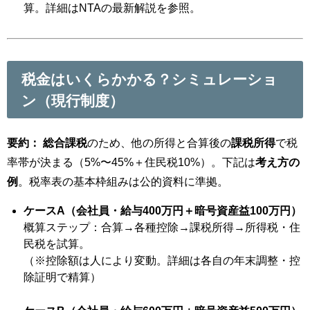
算。詳細はNTAの最新解説を参照。
税金はいくらかかる？シミュレーショ
ン（現行制度）
要約：
総合課税
のため、他の所得と合算後の
課税所得
で税
率帯が決まる（5%〜45%＋住民税10%）。下記は
考え方の
例
。税率表の基本枠組みは公的資料に準拠。
ケースA（会社員・給与400万円＋暗号資産益100万円）
概算ステップ：合算→各種控除→課税所得→所得税・住
民税を試算。
（※控除額は人により変動。詳細は各自の年末調整・控
除証明で精算）