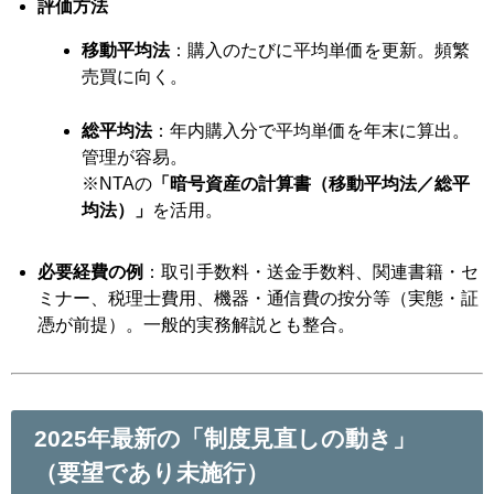
評価方法
移動平均法
：購入のたびに平均単価を更新。頻繁
売買に向く。
総平均法
：年内購入分で平均単価を年末に算出。
管理が容易。
※NTAの
「暗号資産の計算書（移動平均法／総平
均法）」
を活用。
必要経費の例
：取引手数料・送金手数料、関連書籍・セ
ミナー、税理士費用、機器・通信費の按分等（実態・証
憑が前提）。一般的実務解説とも整合。
2025年最新の「制度見直しの動き」
（
要望であり未施行
）