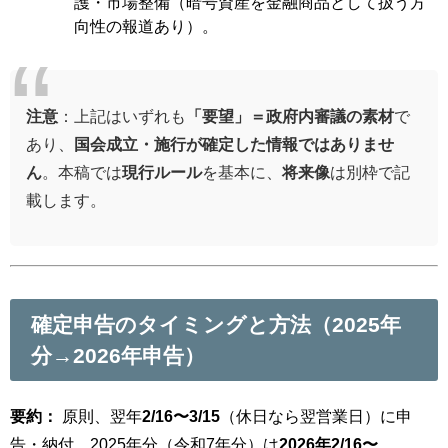
護・市場整備（暗号資産を金融商品として扱う方
向性の報道あり）。
注意
：上記はいずれも
「要望」＝政府内審議の素材
で
あり、
国会成立・施行が確定した情報ではありませ
ん
。本稿では
現行ルール
を基本に、
将来像
は別枠で記
載します。
確定申告のタイミングと方法（2025年
分→2026年申告）
要約：
原則、翌年
2/16〜3/15
（休日なら翌営業日）に申
告・納付。2025年分（令和7年分）は
2026年2/16〜