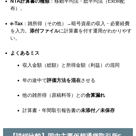
NTA計算書の種類
：移動平均法・総平均法（Excel配
布）。
e-Tax
：雑所得（その他）→暗号資産の収入・必要経費
を入力。
添付ファイル
に計算書を付す運用がわかりやす
い。
よくあるミス
収入金額（総額）と所得金額（利益）の混同
年の途中で
評価方法を混在
させる
他の雑所得（原稿料等）との
合算漏れ
計算書・年間取引報告書の
未添付／未保存