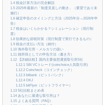
1.4
税金計算方法の完全解説
1.5
2025年最新の「制度見直しの動き」（要望であり未
施行）
1.6
確定申告のタイミングと方法（2025年分→2026年申
告）
1.7
税金はいくらかかる？シミュレーション（現行制
度）
1.8
効果的な節税対策（現行制度で実行できるもの）
1.9
税金の支払い方法（納付）
1.10
海外取引所・メルカリの扱い
1.11
雑所得としての申告方法（書き方）
1.12
【詳細比較】国内主要仮想通貨取引所5社
1.12.1
SBI VCトレード(coinchoice人気取引所)
1.12.2
Coincheck（コインチェック）
1.12.3
bitbank（ビットバンク）
1.12.4
OKJ
1.12.5
bitFlyer（ビットフライヤー）
1.13
5社比較まとめ表
1.14
あなたに最適な取引所は？
1.15
よくある質問（FAQ）