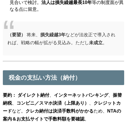
見合いで検討。
法人は損失繰越最長10年
等の制度面が異
なる点に留意。
（要望）
将来、
損失繰越3年
などが法改正で導入され
れば、戦略の幅が拡がる見込み。ただし
未成立
。
税金の支払い方法（納付）
要約：
ダイレクト納付
、
インターネットバンキング
、
振替
納税
、
コンビニ／スマホ決済（上限あり）
、
クレジットカ
ード
など。
クレカ納付は決済手数料がかかる
ため、
NTAの
案内＆お支払サイトで手数料額を要確認
。