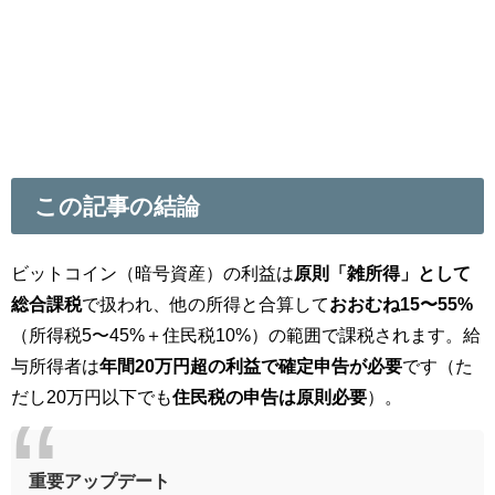
この記事の結論
ビットコイン（暗号資産）の利益は
原則「雑所得」として
総合課税
で扱われ、他の所得と合算して
おおむね15〜55%
（所得税5〜45%＋住民税10%）の範囲で課税されます。給
与所得者は
年間20万円超の利益で確定申告が必要
です（た
だし20万円以下でも
住民税の申告は原則必要
）。
重要アップデート