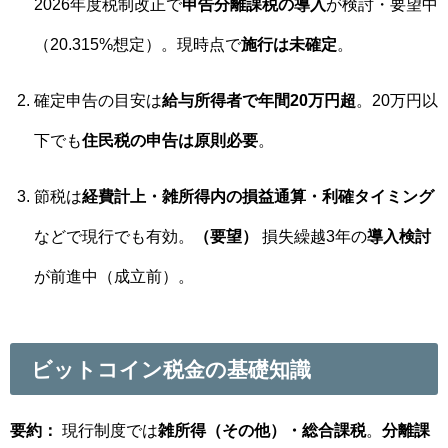
2026年度税制改正で
申告分離課税の導入
が検討・要望中
（20.315%想定）。現時点で
施行は未確定
。
確定申告の目安は
給与所得者で年間20万円超
。20万円以
下でも
住民税の申告は原則必要
。
節税は
経費計上・雑所得内の損益通算・利確タイミング
などで現行でも有効。
（要望）
損失繰越3年の
導入検討
が前進中（成立前）。
ビットコイン税金の基礎知識
要約：
現行制度では
雑所得（その他）・総合課税
。
分離課