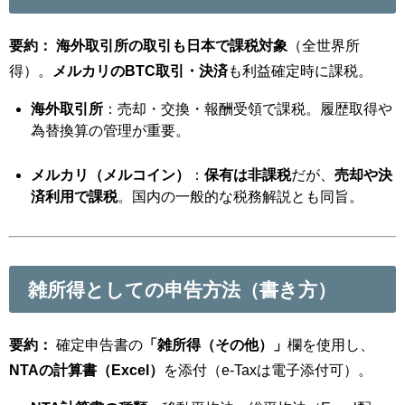
要約：
海外取引所の取引も日本で課税対象
（全世界所
得）。
メルカリのBTC取引・決済
も利益確定時に課税。
海外取引所
：売却・交換・報酬受領で課税。履歴取得や
為替換算の管理が重要。
メルカリ（メルコイン）
：
保有は非課税
だが、
売却や決
済利用で課税
。国内の一般的な税務解説とも同旨。
雑所得としての申告方法（書き方）
要約：
確定申告書の
「雑所得（その他）」
欄を使用し、
NTAの計算書（Excel）
を添付（e-Taxは電子添付可）。