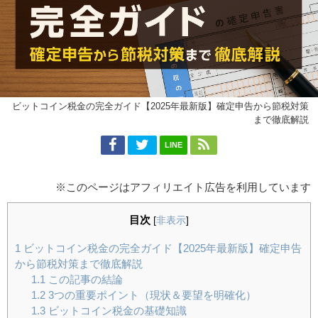
ビットコイン税金の完全ガイド【2025年最新版】確定申告から節税対策
まで徹底解説
LINE
※このページはアフィリエイト広告を利用しています
目次
[
非表示
]
1
ビットコイン税金の完全ガイド【2025年最新版】確定申告
から節税対策まで徹底解説
1.1
この記事の結論
1.2
3つの重要ポイント（現状＆要望を明確化）
1.3
ビットコイン税金の基礎知識