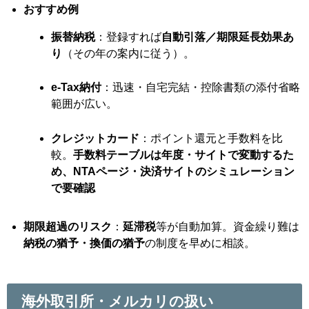
おすすめ例
振替納税
：登録すれば
自動引落／期限延長効果あ
り
（その年の案内に従う）。
e-Tax納付
：迅速・自宅完結・控除書類の添付省略
範囲が広い。
クレジットカード
：ポイント還元と手数料を比
較。
手数料テーブルは年度・サイトで変動するた
め、NTAページ・決済サイトのシミュレーション
で要確認
期限超過のリスク
：
延滞税
等が自動加算。資金繰り難は
納税の猶予・換価の猶予
の制度を早めに相談。
海外取引所・メルカリの扱い