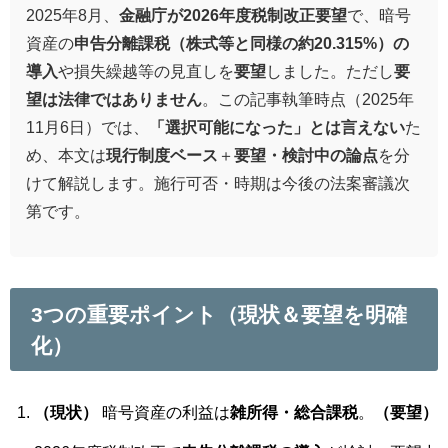
2025年8月、
金融庁が2026年度税制改正要望
で、暗号
資産の
申告分離課税（株式等と同様の約20.315%）の
導入
や損失繰越等の見直しを
要望
しました。ただし
要
望は法律ではありません
。この記事執筆時点（2025年
11月6日）では、
「選択可能になった」とは言えない
た
め、本文は
現行制度ベース
＋
要望・検討中の論点
を分
けて解説します。施行可否・時期は今後の法案審議次
第です。
3つの重要ポイント（現状＆要望を明確
化）
（現状）
暗号資産の利益は
雑所得・総合課税
。
（要望）