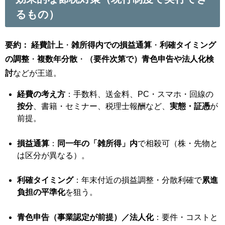
るもの）
要約：
経費計上
・
雑所得内での損益通算
・
利確タイミング
の調整
・
複数年分散
・
（要件次第で）青色申告や法人化検
討
などが王道。
経費の考え方
：手数料、送金料、PC・スマホ・回線の
按分
、書籍・セミナー、税理士報酬など、
実態・証憑
が
前提。
損益通算
：
同一年の「雑所得」内
で相殺可（株・先物と
は区分が異なる）。
利確タイミング
：年末付近の損益調整・分散利確で
累進
負担の平準化
を狙う。
青色申告（事業認定が前提）／法人化
：要件・コストと