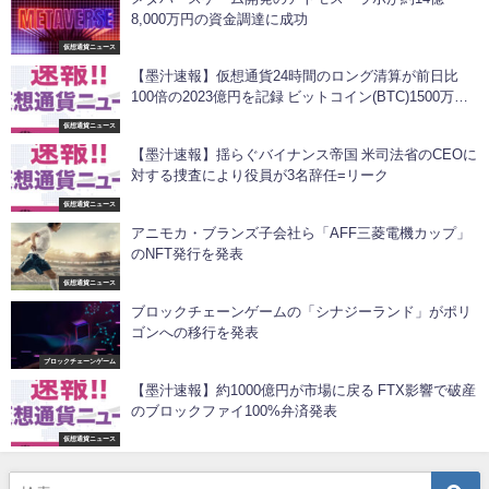
8,000万円の資金調達に成功
仮想通貨ニュース
【墨汁速報】仮想通貨24時間のロング清算が前日比
100倍の2023億円を記録 ビットコイン(BTC)1500万円
割れ
仮想通貨ニュース
【墨汁速報】揺らぐバイナンス帝国 米司法省のCEOに
対する捜査により役員が3名辞任=リーク
仮想通貨ニュース
アニモカ・ブランズ子会社ら「AFF三菱電機カップ」
のNFT発行を発表
仮想通貨ニュース
ブロックチェーンゲームの「シナジーランド」がポリ
ゴンへの移行を発表
ブロックチェーンゲーム
【墨汁速報】約1000億円が市場に戻る FTX影響で破産
のブロックファイ100%弁済発表
仮想通貨ニュース