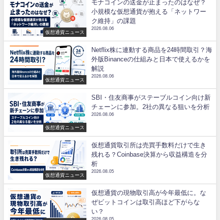
モナコインの送金が止まったのはなぜ？
小規模な仮想通貨が抱える「ネットワー
ク維持」の課題
2026.08.06
仮想通貨ニュース
Netflix株に連動する商品を24時間取引？海
外版Binanceの仕組みと日本で使えるかを
解説
2026.08.06
仮想通貨ニュース
SBI・住友商事がステーブルコイン向け新
チェーンに参加。2社の異なる狙いを分析
2026.08.06
仮想通貨ニュース
仮想通貨取引所は売買手数料だけで生き
残れる？Coinbase決算から収益構造を分
析
2026.08.05
仮想通貨ニュース
仮想通貨の現物取引高が今年最低に。な
ぜビットコインは取引高ほど下がらな
い？
2026.08.05