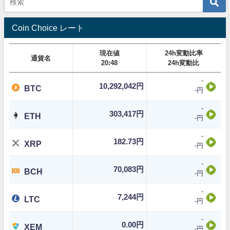
Coin Choice レート
現在値
24h変動比率
通貨名
20:48
24h変動比
-
10,292,042円
BTC
-円
-
303,417円
ETH
-円
-
182.73円
XRP
-円
-
70,083円
BCH
-円
-
7,244円
LTC
-円
-
0.00円
XEM
-円