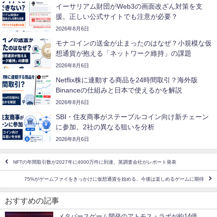
イーサリアム財団がWeb3の画面改ざん対策を支
援。正しい公式サイトでも注意が必要？
2026年8月6日
モナコインの送金が止まったのはなぜ？小規模な仮
想通貨が抱える「ネットワーク維持」の課題
2026年8月6日
Netflix株に連動する商品を24時間取引？海外版
Binanceの仕組みと日本で使えるかを解説
2026年8月6日
SBI・住友商事がステーブルコイン向け新チェーン
に参加。2社の異なる狙いを分析
2026年8月6日
NFTの年間取引数が2027年に4000万件に到達、英調査会社がレポート発表
75%がゲームファイをきっかけに仮想通貨を始める、今後は楽しめるゲームに期待
おすすめの記事
メタバースゲーム開発のアトモス・ラボが約14億