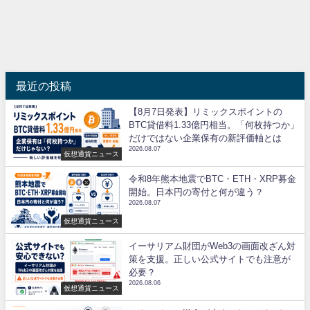
最近の投稿
【8月7日発表】リミックスポイントの
BTC貸借料1.33億円相当。「何枚持つか」
だけではない企業保有の新評価軸とは
2026.08.07
仮想通貨ニュース
令和8年熊本地震でBTC・ETH・XRP募金
開始。日本円の寄付と何が違う？
2026.08.07
仮想通貨ニュース
イーサリアム財団がWeb3の画面改ざん対
策を支援。正しい公式サイトでも注意が
必要？
2026.08.06
仮想通貨ニュース