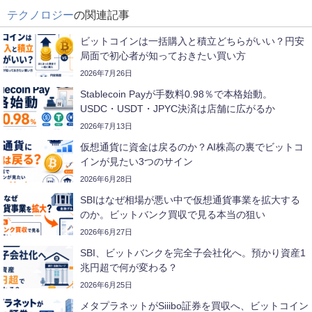
テクノロジー
の関連記事
ビットコインは一括購入と積立どちらがいい？円安
局面で初心者が知っておきたい買い方
2026年7月26日
Stablecoin Payが手数料0.98％で本格始動。
USDC・USDT・JPYC決済は店舗に広がるか
2026年7月13日
仮想通貨に資金は戻るのか？AI株高の裏でビットコ
インが見たい3つのサイン
2026年6月28日
SBIはなぜ相場が悪い中で仮想通貨事業を拡大する
のか。ビットバンク買収で見る本当の狙い
2026年6月27日
SBI、ビットバンクを完全子会社化へ。預かり資産1
兆円超で何が変わる？
2026年6月25日
メタプラネットがSiiibo証券を買収へ、ビットコイン