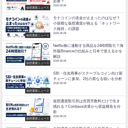
必要？
2026.08.06
仮想通貨ニュース
モナコインの送金が止まったのはなぜ？
小規模な仮想通貨が抱える「ネットワー
ク維持」の課題
2026.08.06
仮想通貨ニュース
Netflix株に連動する商品を24時間取引？海
外版Binanceの仕組みと日本で使えるかを
解説
2026.08.06
仮想通貨ニュース
SBI・住友商事がステーブルコイン向け新
チェーンに参加。2社の異なる狙いを分析
2026.08.06
仮想通貨ニュース
仮想通貨取引所は売買手数料だけで生き
残れる？Coinbase決算から収益構造を分
析
2026.08.05
仮想通貨ニュース