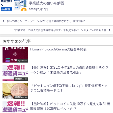
事業拡大の狙いを解説
2026年6月16日
歩いて稼ぐムーブトゥアーン(M2E)とは？本格的な広がりは2022年に
「投資マネーの流入で仮想通貨市場が拡大」米投資大手バーンスタインの最新予測
おすすめの記事
Human ProtocolがSolanaの統合を発表
テクノロジー
【墨汁速報】米SEC 今年2度目の仮想通貨取引所クラ
ーケン提訴「未登録の証券取引所」
仮想通貨ニュース
「ビットコイン(BTC)下落に動じず」長期保有者とク
ジラは蓄積モードに？
仮想通貨ニュース
【墨汁速報】ビットコイン先物10万ドル超えで取引 機
関投資家は2025年にベットか？