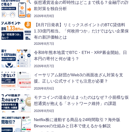
仮想通貨送金の即時性はどこまで残る？金融庁の詐
欺対策を独自分析
2026年8月8日
【8月7日発表】リミックスポイントのBTC貸借料
1.33億円相当。「何枚持つか」だけではない企業保
有の新評価軸とは
2026年8月7日
令和8年熊本地震でBTC・ETH・XRP募金開始。日
本円の寄付と何が違う？
2026年8月7日
イーサリアム財団がWeb3の画面改ざん対策を支
援。正しい公式サイトでも注意が必要？
2026年8月6日
モナコインの送金が止まったのはなぜ？小規模な仮
想通貨が抱える「ネットワーク維持」の課題
2026年8月6日
Netflix株に連動する商品を24時間取引？海外版
Binanceの仕組みと日本で使えるかを解説