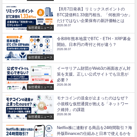
【8月7日発表】リミックスポイントの
BTC貸借料1.33億円相当。「何枚持つか」
だけではない企業保有の新評価軸とは
2026.08.07
仮想通貨ニュース
令和8年熊本地震でBTC・ETH・XRP募金
開始。日本円の寄付と何が違う？
2026.08.07
仮想通貨ニュース
イーサリアム財団がWeb3の画面改ざん対
策を支援。正しい公式サイトでも注意が
必要？
2026.08.06
仮想通貨ニュース
モナコインの送金が止まったのはなぜ？
小規模な仮想通貨が抱える「ネットワー
ク維持」の課題
2026.08.06
仮想通貨ニュース
Netflix株に連動する商品を24時間取引？海
外版Binanceの仕組みと日本で使えるかを