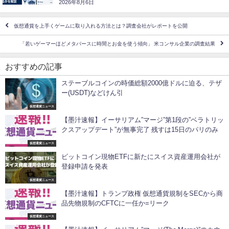
2026年8月6日
仮想通貨を上手くゲームに取り入れる方法とは？調査会社がレポートを公開
「若いゲーマーほどメタバースに時間とお金を使う傾向」 米コンサル企業の調査結果
おすすめの記事
ステーブルコインの時価総額2000億ドルに迫る、テザ
ー(USDT)などけん引
仮想通貨ニュース
【墨汁速報】イーサリアム”マージ”第1段の”ベラトリッ
クスアップデート”が無事完了 残すは15日のパリのみ
仮想通貨ニュース
ビットコイン現物ETFに新たにスイス資産運用会社が
登録申請を発表
仮想通貨ニュース
【墨汁速報】トランプ政権 仮想通貨規制をSECから商
品先物規制のCFTCに一任か=リーク
仮想通貨ニュース