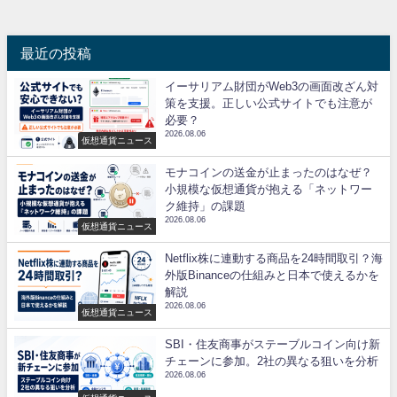
最近の投稿
イーサリアム財団がWeb3の画面改ざん対
策を支援。正しい公式サイトでも注意が
必要？
2026.08.06
仮想通貨ニュース
モナコインの送金が止まったのはなぜ？
小規模な仮想通貨が抱える「ネットワー
ク維持」の課題
2026.08.06
仮想通貨ニュース
Netflix株に連動する商品を24時間取引？海
外版Binanceの仕組みと日本で使えるかを
解説
2026.08.06
仮想通貨ニュース
SBI・住友商事がステーブルコイン向け新
チェーンに参加。2社の異なる狙いを分析
2026.08.06