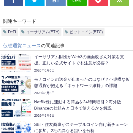
LINE
関連キーワード
DeFi
イーサリアム(ETH)
ビットコイン(BTC)
仮想通貨ニュース
の関連記事
イーサリアム財団がWeb3の画面改ざん対策を支
援。正しい公式サイトでも注意が必要？
2026年8月6日
モナコインの送金が止まったのはなぜ？小規模な仮
想通貨が抱える「ネットワーク維持」の課題
2026年8月6日
Netflix株に連動する商品を24時間取引？海外版
Binanceの仕組みと日本で使えるかを解説
2026年8月6日
SBI・住友商事がステーブルコイン向け新チェーン
に参加。2社の異なる狙いを分析