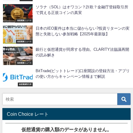
ソラナ（SOL）はオワコン？詐欺？金融庁登録取引所
で買える正規コインの真実
仮想通貨ニュース
日本のIEO案件は本当に儲からない?投資リターンの実
態と失敗しない参加戦略【2025年最新版】
仮想通貨ニュース
銀行と仮想通貨が同席する理由。CLARITY法協議再開
の読み解き
仮想通貨ニュース
BitTrade(ビットトレード)口座開設の登録方法・アプリ
の使い方からキャンペーン情報まで解説
仮想通貨取引所
Coin Choice レート
仮想通貨の購入額のデータがありません。