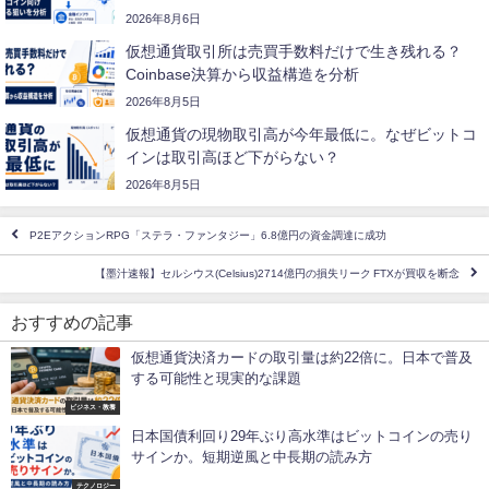
2026年8月6日
仮想通貨取引所は売買手数料だけで生き残れる？
Coinbase決算から収益構造を分析
2026年8月5日
仮想通貨の現物取引高が今年最低に。なぜビットコ
インは取引高ほど下がらない？
2026年8月5日
P2EアクションRPG「ステラ・ファンタジー」6.8億円の資金調達に成功
【墨汁速報】セルシウス(Celsius)2714億円の損失リーク FTXが買収を断念
おすすめの記事
仮想通貨決済カードの取引量は約22倍に。日本で普及
する可能性と現実的な課題
ビジネス・教養
日本国債利回り29年ぶり高水準はビットコインの売り
サインか。短期逆風と中長期の読み方
テクノロジー