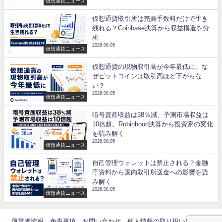
仮想通貨ニュース
仮想通貨取引所は売買手数料だけで生き
残れる？Coinbase決算から収益構造を分
析
2026.08.05
仮想通貨ニュース
仮想通貨の現物取引高が今年最低に。な
ぜビットコインは取引高ほど下がらな
い？
2026.08.05
仮想通貨ニュース
暗号資産収益は38％減、予測市場収益は
10倍超。Robinhood決算から投資家の変化
を読み解く
2026.08.05
仮想通貨ニュース
自己管理ウォレットは禁止される？金融
庁資料から国内取引所送金への影響を読
み解く
2026.08.05
仮想通貨ニュース
運営者情報
免責事項
お問い合わせ
個人情報の取り扱いについて