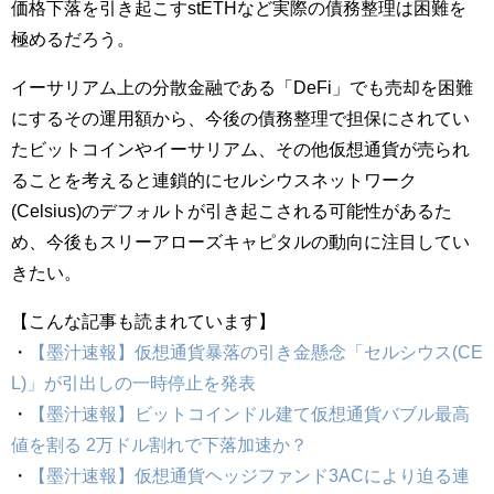
価格下落を引き起こすstETHなど実際の債務整理は困難を
極めるだろう。
イーサリアム上の分散金融である「DeFi」でも売却を困難
にするその運用額から、今後の債務整理で担保にされてい
たビットコインやイーサリアム、その他仮想通貨が売られ
ることを考えると連鎖的にセルシウスネットワーク
(Celsius)のデフォルトが引き起こされる可能性があるた
め、今後もスリーアローズキャピタルの動向に注目してい
きたい。
【こんな記事も読まれています】
・
【墨汁速報】仮想通貨暴落の引き金懸念「セルシウス(CE
L)」が引出しの一時停止を発表
・
【墨汁速報】ビットコインドル建て仮想通貨バブル最高
値を割る 2万ドル割れで下落加速か？
・
【墨汁速報】仮想通貨ヘッジファンド3ACにより迫る連