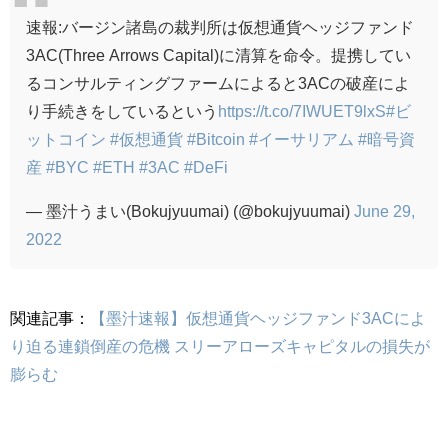
速報:バージン諸島の裁判所は仮想通貨ヘッジファンド
3AC(Three Arrows Capital)に清算を命令。提携してい
るコンサルティングファームによると3ACの破産によ
り手続きをしているという
https://t.co/7IWUET9lxS
#ビ
ットコイン
#仮想通貨
#Bitcoin
#イーサリアム
#暗号資
産
#BYC
#ETH
#3AC
#DeFi
— 墨汁うまい(Bokujyuumai) (@bokujyuumai)
June 29,
2022
関連記事：
【墨汁速報】仮想通貨ヘッジファンド3ACによ
り迫る連鎖倒産の危機 スリーアローズキャピタルの損失が
膨らむ